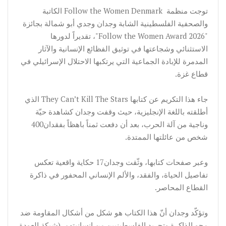
توجت منظمة Follow the Women Denmark الكاتبة
والصحفية الفلسطينية الشابة وجدان وجدي أبو شمالة بجائزة
"Follow the Women Award 2026"، تقديراً لدورها
الاستثنائي وشجاعتها في توثيق الفظائع الإنسانية والآثار
المدمرة للإبادة الجماعية التي يرتكبها الاحتلال الإسرائيلي في
قطاع غزة.
جاء هذا التكريم عن كتابها They Can’t Kill The Stars الذي
أطلقته باللغة الإنجليزية، حيث وقفت وجدان كشاهدة حيّة
وناجية من آلة الحرب، بعد أن دفعت ثمناً باهظاً بفقدان400
شخص من عائلتها الممتدة.
وعبر صفحات كتابها، وثّقت وجدان17 حكاية واقعية تعكس
تفاصيل الحياة، والفقد، والألم الإنساني المحفور في ذاكرة
القطاع المحاصر.
وتؤكّد وجدان أنّ هذا الكتاب هو شكل من أشكال المقاومة ضد
محو الذاكرة وتجريد الفلسطينيين من إنسانيتهم. (شبكة العودة